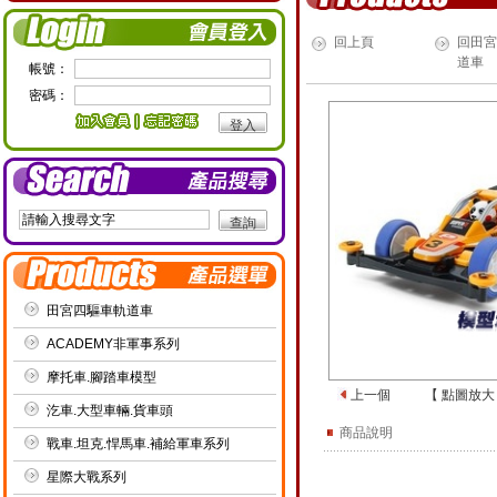
回上頁
回田宮
道車
帳號：
密碼：
田宮四驅車軌道車
ACADEMY非軍事系列
摩托車.腳踏車模型
上一個
【
點圖放大
汔車.大型車輛.貨車頭
商品說明
戰車.坦克.悍馬車.補給軍車系列
星際大戰系列