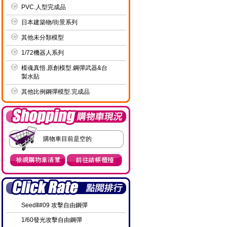
PVC.人型完成品
日本建築物/街景系列
其他未分類模型
1/72機器人系列
模魂真悟.原創模型.鋼彈武器&台
製水貼
其他比例鋼彈模型.完成品
購物車目前是空的
SeedⅡ#09 攻擊自由鋼彈
1/60發光攻擊自由鋼彈