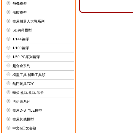
飛機模型
船艦模型
壽屋機器人大戰系列
SD鋼彈模型
1/144鋼彈
1/100鋼彈
1/60 PG系列鋼彈
超合金系列
模型工具.補助工具類
熱門玩具TOY
轉蛋.盒玩.食玩.吊卡
洛伊德系列
壽屋D-STYLE模型
壽屋其他模型
中文&日文書籍