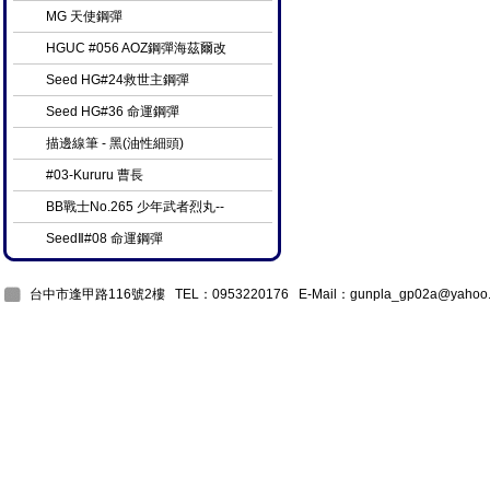
MG 天使鋼彈
HGUC #056 AOZ鋼彈海茲爾改
Seed HG#24救世主鋼彈
Seed HG#36 命運鋼彈
描邊線筆 - 黑(油性細頭)
#03-Kururu 曹長
BB戰士No.265 少年武者烈丸--
SeedⅡ#08 命運鋼彈
台中市逢甲路116號2樓 TEL：0953220176 E-Mail：
gunpla_gp02a@yahoo.