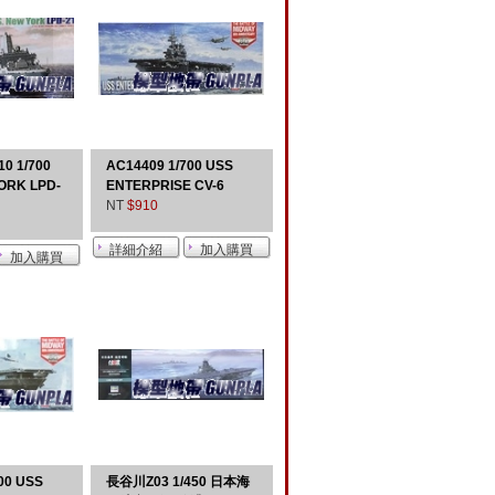
0 1/700
AC14409 1/700 USS
ORK LPD-
ENTERPRISE CV-6
NT
$910
00 USS
長谷川Z03 1/450 日本海