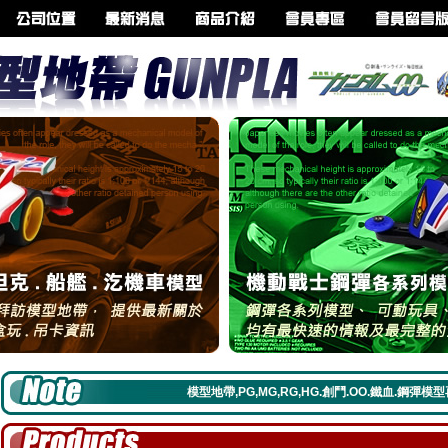
模型地帶,PG,MG,RG,HG.創鬥.OO.鐵血.鋼彈模型再到貨