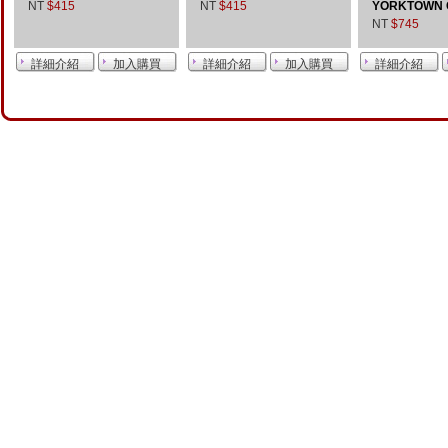
NT
$415
NT
$415
YORKTOWN 
NT
$745