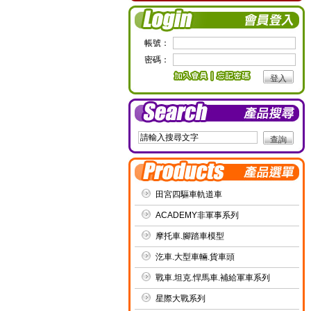
帳號：
密碼：
田宮四驅車軌道車
ACADEMY非軍事系列
摩托車.腳踏車模型
汔車.大型車輛.貨車頭
戰車.坦克.悍馬車.補給軍車系列
星際大戰系列