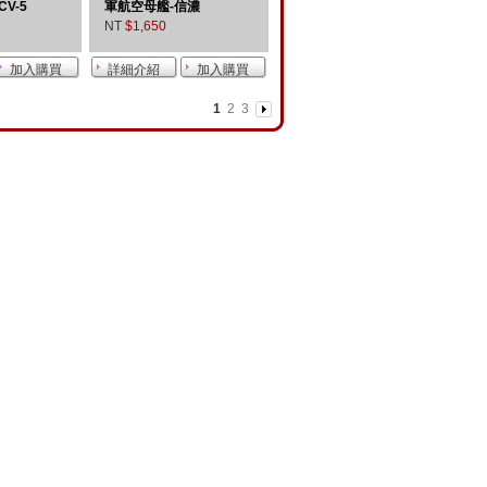
CV-5
軍航空母艦-信濃
NT
$1,650
1
2
3