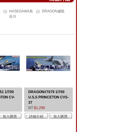
HASEGAWA長
DRAGON威龍
谷川
1 1/700
DRAGON#7079 1/700
GTON CV-
U.S.S PRINCETON CVS-
37
NT
$1,290