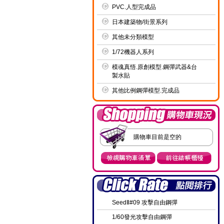
PVC.人型完成品
日本建築物/街景系列
其他未分類模型
1/72機器人系列
模魂真悟.原創模型.鋼彈武器&台
製水貼
其他比例鋼彈模型.完成品
購物車目前是空的
SeedⅡ#09 攻擊自由鋼彈
1/60發光攻擊自由鋼彈