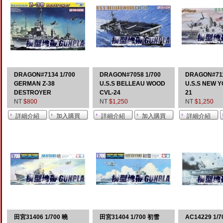
DRAGON#7134 1/700
DRAGON#7058 1/700
DRAGON#711
GERMAN Z-38
U.S.S BELLEAU WOOD
U.S.S NEW Y
DESTROYER
CVL-24
21
NT
$800
NT
$1,250
NT
$1,250
田宮31406 1/700 曉
田宮31404 1/700 初雪
AC14229 1/7