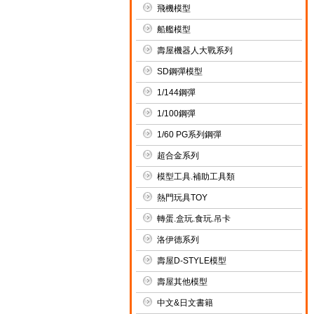
飛機模型
船艦模型
壽屋機器人大戰系列
SD鋼彈模型
1/144鋼彈
1/100鋼彈
1/60 PG系列鋼彈
超合金系列
模型工具.補助工具類
熱門玩具TOY
轉蛋.盒玩.食玩.吊卡
洛伊德系列
壽屋D-STYLE模型
壽屋其他模型
中文&日文書籍