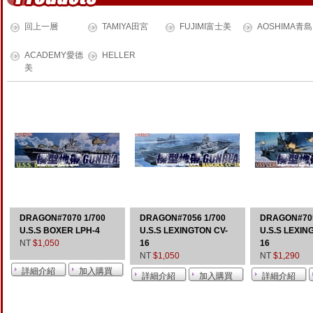
回上一層
TAMIYA田宮
FUJIMI富士美
AOSHIMA青島
ACADEMY愛德
HELLER
美
DRAGON#7070 1/700
DRAGON#7056 1/700
DRAGON#705
U.S.S BOXER LPH-4
U.S.S LEXINGTON CV-
U.S.S LEXIN
NT
$1,050
16
16
NT
$1,050
NT
$1,290