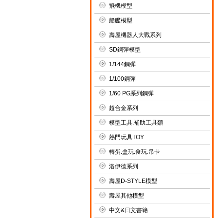
飛機模型
船艦模型
壽屋機器人大戰系列
SD鋼彈模型
1/144鋼彈
1/100鋼彈
1/60 PG系列鋼彈
超合金系列
模型工具.補助工具類
熱門玩具TOY
轉蛋.盒玩.食玩.吊卡
洛伊德系列
壽屋D-STYLE模型
壽屋其他模型
中文&日文書籍