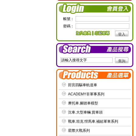
帳號：
密碼：
田宮四驅車軌道車
ACADEMY非軍事系列
摩托車.腳踏車模型
汔車.大型車輛.貨車頭
戰車.坦克.悍馬車.補給軍車系列
星際大戰系列