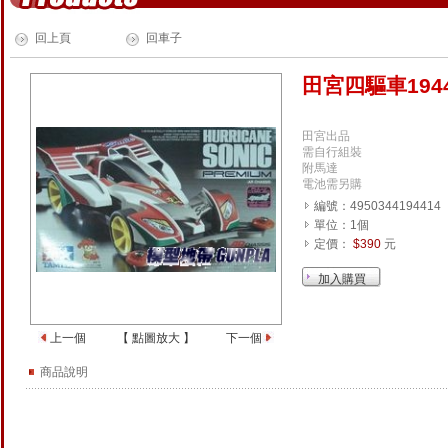
回上頁
回車子
田宮四驅車1944
田宮出品
需自行組裝
附馬達
電池需另購
編號：4950344194414
單位：1個
定價：
$390
元
上一個
【
點圖放大
】
下一個
商品說明