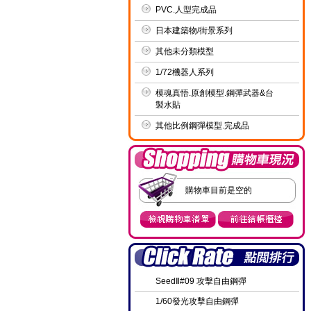
PVC.人型完成品
日本建築物/街景系列
其他未分類模型
1/72機器人系列
模魂真悟.原創模型.鋼彈武器&台
製水貼
其他比例鋼彈模型.完成品
購物車目前是空的
SeedⅡ#09 攻擊自由鋼彈
1/60發光攻擊自由鋼彈